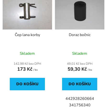
p
o
i
d
s
u
p
k
r
t
Čep lana korby
Doraz bočnic
o
ů
d
u
Skladem
Skladem
k
t
142,98 Kč bez DPH
49,01 Kč bez DPH
ů
173 Kč
59,30 Kč
/ ks
/ ks
DO KOŠÍKU
DO KOŠÍKU
442928260664
341756340