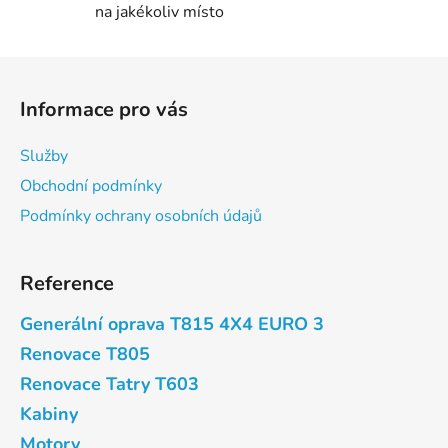
na jakékoliv místo
Z
á
Informace pro vás
p
a
Služby
t
Obchodní podmínky
í
Podmínky ochrany osobních údajů
Reference
Generální oprava T815 4X4 EURO 3
Renovace T805
Renovace Tatry T603
Kabiny
Motory