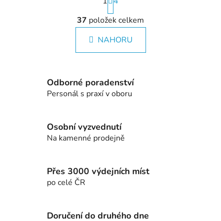
1
t
4
r
O
á
37
položek celkem
v
n
l
k
NAHORU
á
o
d
v
a
á
c
n
Odborné poradenství
í
í
Personál s praxí v oboru
p
r
v
Osobní vyzvednutí
k
Na kamenné prodejně
y
v
ý
Přes 3000 výdejních míst
p
po celé ČR
i
s
u
Doručení do druhého dne