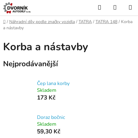
Přejít
Hledat
NÁKUP
na
KOŠÍK
obsah
Domů
/
Náhradní díly podle značky vozidla
/
TATRA
/
TATRA 148
/
Korba
a nástavby
Korba a nástavby
Nejprodávanější
Čep lana korby
Skladem
173 Kč
Doraz bočnic
Skladem
59,30 Kč