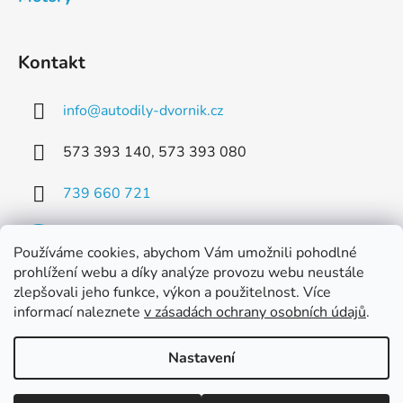
Kontakt
info
@
autodily-dvornik.cz
573 393 140, 573 393 080
739 660 721
Používáme cookies, abychom Vám umožnili pohodlné
prohlížení webu a díky analýze provozu webu neustále
zlepšovali jeho funkce, výkon a použitelnost. Více
Facebook
informací naleznete
v zásadách ochrany osobních údajů
.
Nastavení
Vytvořil Shoptet