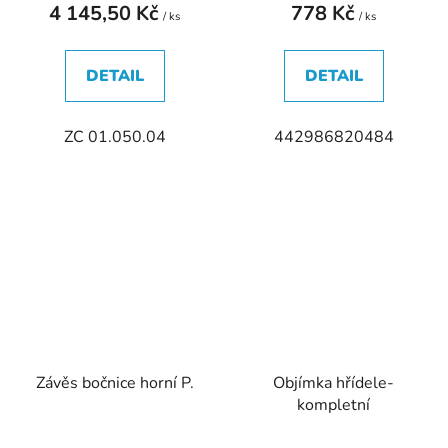
4 145,50 Kč
778 Kč
/ ks
/ ks
DETAIL
DETAIL
ZC 01.050.04
442986820484
Závěs bočnice horní P.
Objímka hřídele-
kompletní