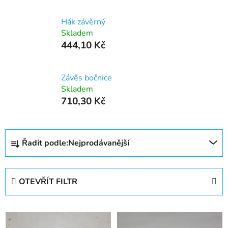
Hák závěrný
Skladem
444,10 Kč
Závěs bočnice
Skladem
710,30 Kč
Ř
Řadit podle:
Nejprodávanější
a
z
e
OTEVŘÍT FILTR
n
í
V
p
ý
r