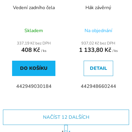
Vedení zadního čela
Hák závěrný
Skladem
Na objednání
337,19 Kč bez DPH
937,02 Kč bez DPH
408 Kč
1 133,80 Kč
/ ks
/ ks
DO KOŠÍKU
DETAIL
442949030184
442948660244
NAČÍST 12 DALŠÍCH
S