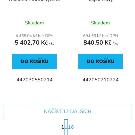
Skladem
Skladem
4 465,04 Kč bez DPH
694,63 Kč bez DPH
5 402,70 Kč
840,50 Kč
/ ks
/ ks
DO KOŠÍKU
DO KOŠÍKU
442030580214
442050210224
NAČÍST 12 DALŠÍCH
S
1
t
16
r
O