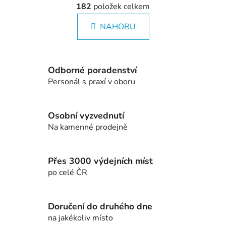
á
182
položek celkem
v
n
l
k
NAHORU
á
o
d
v
a
á
c
n
Odborné poradenství
í
í
Personál s praxí v oboru
p
r
v
Osobní vyzvednutí
k
Na kamenné prodejně
y
v
ý
Přes 3000 výdejních míst
p
po celé ČR
i
s
u
Doručení do druhého dne
na jakékoliv místo