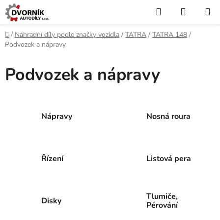
Přejít
Hledat
NÁKUP
na
KOŠÍK
obsah
Domů
/
Náhradní díly podle značky vozidla
/
TATRA
/
TATRA 148
/
Podvozek a nápravy
Podvozek a nápravy
Nápravy
Nosná roura
Řízení
Listová pera
Tlumiče,
Disky
Pérování