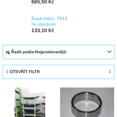
665,50 Kč
Šroub kola L. T813
Na objednání
133,10 Kč
Ř
Řadit podle:
Nejprodávanější
a
z
e
OTEVŘÍT FILTR
n
í
V
p
ý
r
p
o
i
d
s
u