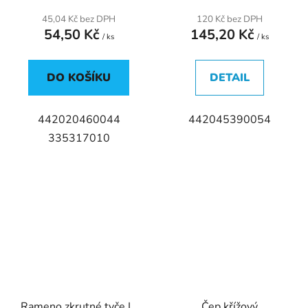
45,04 Kč bez DPH
120 Kč bez DPH
54,50 Kč
145,20 Kč
/ ks
/ ks
DO KOŠÍKU
DETAIL
442020460044
442045390054
335317010
Rameno zkrutné tyče L.
Čep křížový