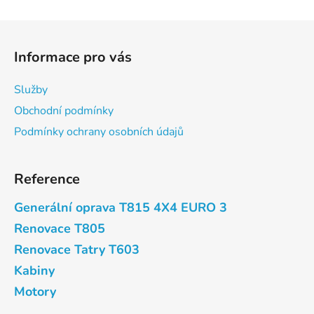
Z
á
Informace pro vás
p
a
Služby
t
Obchodní podmínky
í
Podmínky ochrany osobních údajů
Reference
Generální oprava T815 4X4 EURO 3
Renovace T805
Renovace Tatry T603
Kabiny
Motory