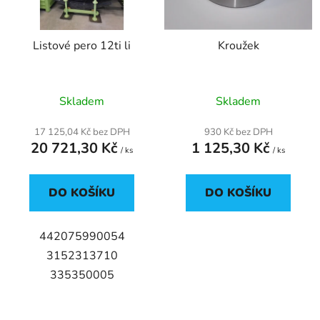
p
k
r
t
Listové pero 12ti li
Kroužek
o
ů
d
u
Průměrné
Skladem
Skladem
k
hodnocení
t
produktu
17 125,04 Kč bez DPH
930 Kč bez DPH
ů
20 721,30 Kč
1 125,30 Kč
je
/ ks
/ ks
5,0
z
DO KOŠÍKU
DO KOŠÍKU
5
hvězdiček.
442075990054
3152313710
335350005