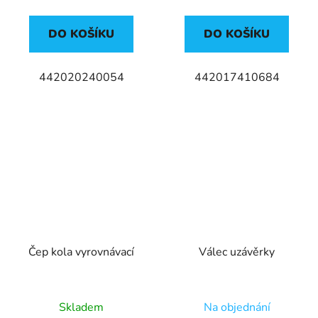
DO KOŠÍKU
DO KOŠÍKU
442020240054
442017410684
Čep kola vyrovnávací
Válec uzávěrky
Skladem
Na objednání