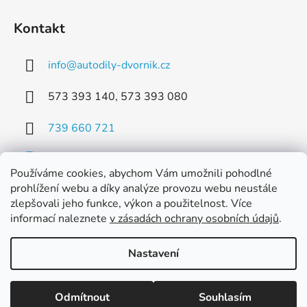
Kontakt
info
@
autodily-dvornik.cz
573 393 140, 573 393 080
739 660 721
Používáme cookies, abychom Vám umožnili pohodlné
prohlížení webu a díky analýze provozu webu neustále
zlepšovali jeho funkce, výkon a použitelnost. Více
Facebook
informací naleznete
v zásadách ochrany osobních údajů
.
Nastavení
Vytvořil Shoptet
Odmítnout
Souhlasím
Copyright 2026
Dvorník AUTODÍLY s.r.o.
. Všechna