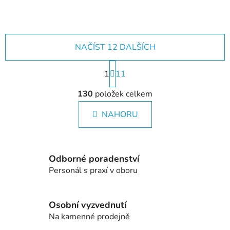
NAČÍST 12 DALŠÍCH
S
1
t
11
r
O
á
130
položek celkem
v
n
l
k
NAHORU
á
o
d
v
a
á
c
n
Odborné poradenství
í
í
Personál s praxí v oboru
p
r
v
Osobní vyzvednutí
k
Na kamenné prodejně
y