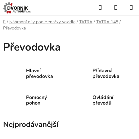
Přejít
Hledat
NÁKUP
na
KOŠÍK
obsah
Domů
/
Náhradní díly podle značky vozidla
/
TATRA
/
TATRA 148
/
Převodovka
Převodovka
Hlavní
Přídavná
převodovka
převodovka
Pomocný
Ovládání
pohon
převodů
Nejprodávanější