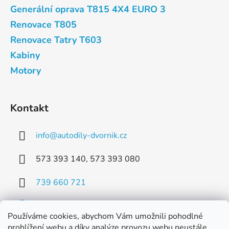
Generální oprava T815 4X4 EURO 3
Renovace T805
Renovace Tatry T603
Kabiny
Motory
Kontakt
info
@
autodily-dvornik.cz
573 393 140, 573 393 080
739 660 721
Používáme cookies, abychom Vám umožnili pohodlné
prohlížení webu a díky analýze provozu webu neustále