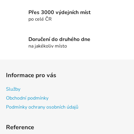
v
ý
Přes 3000 výdejních míst
p
po celé ČR
i
s
u
Doručení do druhého dne
na jakékoliv místo
Z
á
Informace pro vás
p
a
Služby
t
Obchodní podmínky
í
Podmínky ochrany osobních údajů
Reference