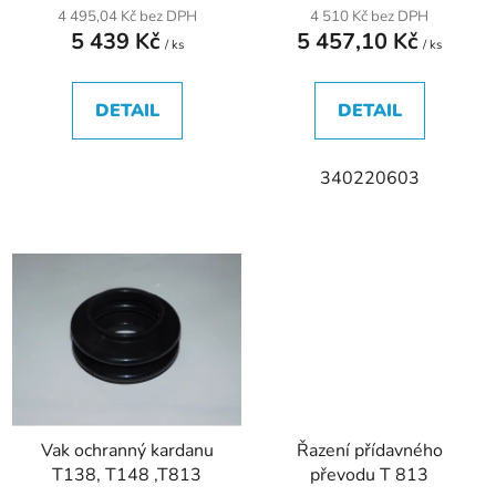
t
4 495,04 Kč bez DPH
4 510 Kč bez DPH
ů
5 439 Kč
5 457,10 Kč
/ ks
/ ks
DETAIL
DETAIL
340220603
Vak ochranný kardanu
Řazení přídavného
T138, T148 ,T813
převodu T 813