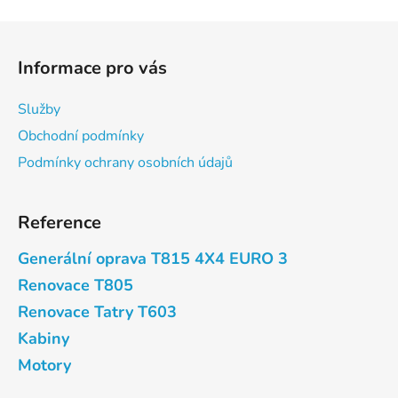
Z
á
Informace pro vás
p
a
Služby
t
Obchodní podmínky
í
Podmínky ochrany osobních údajů
Reference
Generální oprava T815 4X4 EURO 3
Renovace T805
Renovace Tatry T603
Kabiny
Motory