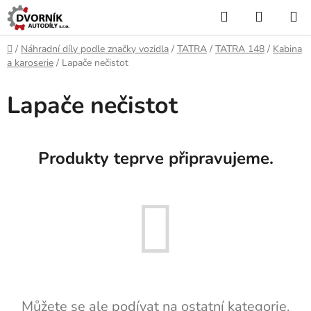
Přejít
Hledat
NÁKUP
na
KOŠÍK
obsah
Domů
/
Náhradní díly podle značky vozidla
/
TATRA
/
TATRA 148
/
Kabina
a karoserie
/
Lapače nečistot
Lapače nečistot
Produkty teprve připravujeme.
Můžete se ale podívat na ostatní kategorie.