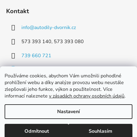
Kontakt
info
@
autodily-dvornik.cz
573 393 140, 573 393 080
739 660 721
Používáme cookies, abychom Vám umožnili pohodlné
prohlížení webu a díky analýze provozu webu neustále
zlepšovali jeho funkce, výkon a použitelnost. Více
Facebook
informací naleznete
v zásadách ochrany osobních údajů
.
Nastavení
Vytvořil Shoptet
Odmítnout
Souhlasím
Copyright 2026
Dvorník AUTODÍLY s.r.o.
. Všechna