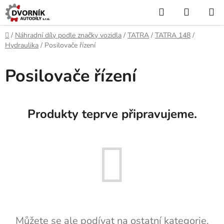
Přejít
Hledat
NÁKUP
na
KOŠÍK
obsah
Domů
/
Náhradní díly podle značky vozidla
/
TATRA
/
TATRA 148
/
Hydraulika
/
Posilovače řízení
Posilovače řízení
Produkty teprve připravujeme.
Můžete se ale podívat na ostatní kategorie.