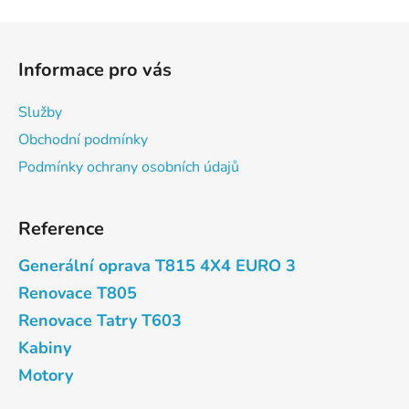
Z
á
Informace pro vás
p
a
Služby
t
Obchodní podmínky
í
Podmínky ochrany osobních údajů
Reference
Generální oprava T815 4X4 EURO 3
Renovace T805
Renovace Tatry T603
Kabiny
Motory