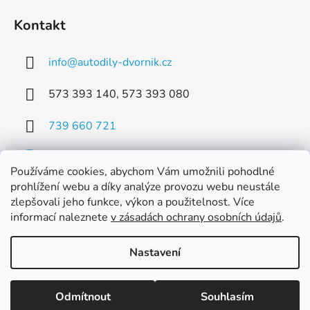
Kontakt
info
@
autodily-dvornik.cz
573 393 140, 573 393 080
739 660 721
Používáme cookies, abychom Vám umožnili pohodlné
prohlížení webu a díky analýze provozu webu neustále
zlepšovali jeho funkce, výkon a použitelnost. Více
Facebook
informací naleznete
v zásadách ochrany osobních údajů
.
Nastavení
Vytvořil Shoptet
Odmítnout
Souhlasím
Copyright 2026
Dvorník AUTODÍLY s.r.o.
. Všechna