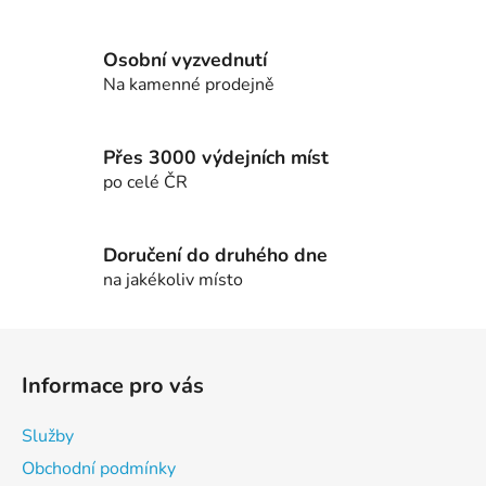
a
c
í
Osobní vyzvednutí
p
Na kamenné prodejně
r
v
k
Přes 3000 výdejních míst
y
po celé ČR
v
ý
p
Doručení do druhého dne
i
na jakékoliv místo
s
u
Z
á
Informace pro vás
p
a
Služby
t
Obchodní podmínky
í