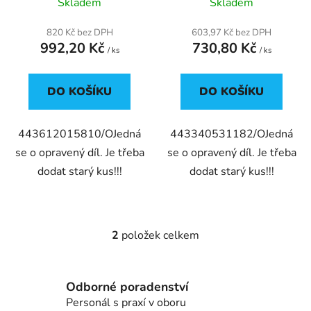
Skladem
Skladem
k
t
820 Kč bez DPH
603,97 Kč bez DPH
ů
992,20 Kč
730,80 Kč
/ ks
/ ks
DO KOŠÍKU
DO KOŠÍKU
443612015810/OJedná
443340531182/OJedná
se o opravený díl. Je třeba
se o opravený díl. Je třeba
dodat starý kus!!!
dodat starý kus!!!
2
položek celkem
O
v
l
Odborné poradenství
á
d
Personál s praxí v oboru