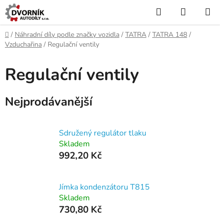
Přejít
Hledat
NÁKUP
na
KOŠÍK
obsah
Domů
/
Náhradní díly podle značky vozidla
/
TATRA
/
TATRA 148
/
Vzduchařina
/
Regulační ventily
Regulační ventily
Nejprodávanější
Sdružený regulátor tlaku
Skladem
992,20 Kč
Jímka kondenzátoru T815
Skladem
730,80 Kč