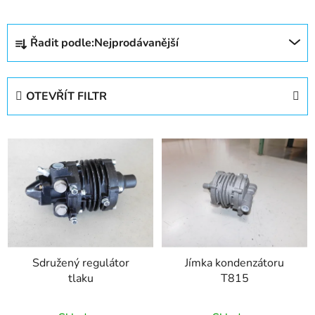
Ř
Řadit podle:
Nejprodávanější
a
z
e
OTEVŘÍT FILTR
n
í
V
p
ý
r
p
o
i
d
s
u
p
k
r
t
Sdružený regulátor
Jímka kondenzátoru
o
ů
tlaku
T815
d
u